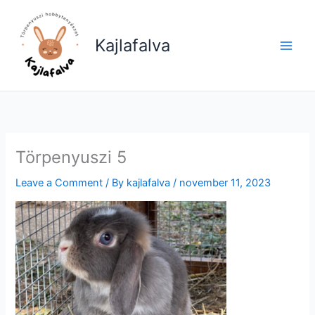
Skip
to
Kajlafalva
content
Törpenyuszi 5
Leave a Comment
/ By
kajlafalva
/
november 11, 2023